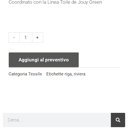
Coordinato con la Linea Toile de Jouy Green
Tovagliolo
-
+
Riviera
Menta
Aggiungi al preventivo
quantità
Categoria
Tessile
Etichette
riga
,
riviera
Cerca