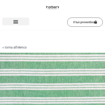
Vai
al
contenuto
Il tuo preventivo
« torna all’elenco