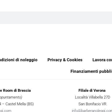
dizioni di noleggio
Privacy & Cookies
Lavora co
Finanziamenti pubbli
ow Room di Brescia
Filiale di Verona
 appuntamento)
Località Villabella 27D
 34 – Castel Mella (BS)
San Bonifacio VR
ggi.com
info@barberanoleggi.co