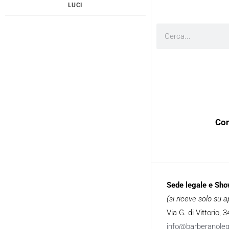
LUCI
Cerca
Con
Sede legale e Sh
(si riceve solo su
Via G. di Vittorio,
info@barberanole