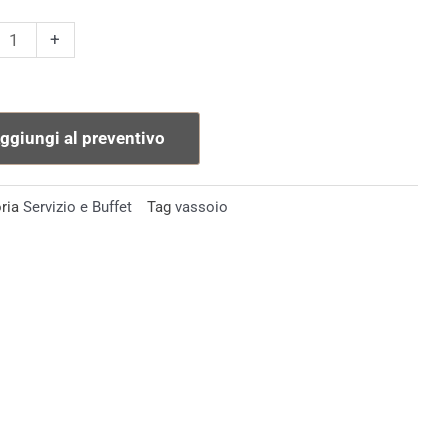
io
+
ge
i
ggiungi al preventivo
tà
ria
Servizio e Buffet
Tag
vassoio