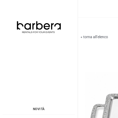
Vai
al
contenuto
« torna all’elenco
NOVITÀ