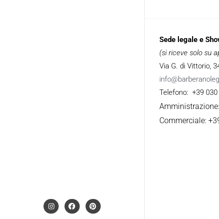
Sede legale e Sh
(si riceve solo su
Via G. di Vittorio,
info@barberanole
Telefono: +39 030
Amministrazione
Commerciale: +3
I
F
P
n
a
i
s
c
n