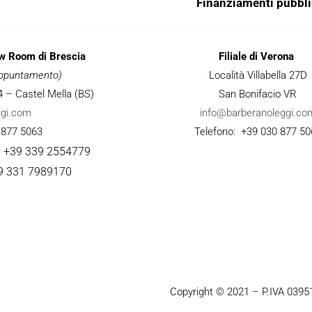
Finanziamenti pubbli
ow Room di Brescia
Filiale di Verona
 appuntamento)
Località Villabella 27D
 34 – Castel Mella (BS)
San Bonifacio VR
ggi.com
info@barberanoleggi.co
 877 5063
Telefono: +39 030 877 50
: +39 339 2554779
9 331 7989170
Copyright © 2021 – P.IVA 039