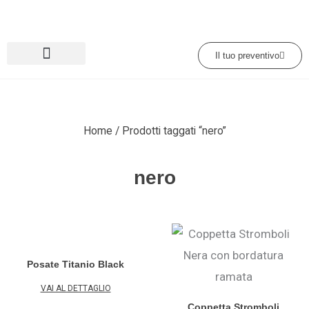
Vai
al
contenuto
Il tuo preventivo
Home
/ Prodotti taggati “nero”
nero
Posate Titanio Black
VAI AL DETTAGLIO
Coppetta Stromboli