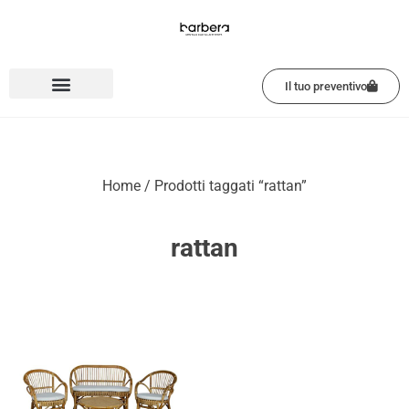
Vai
al
contenuto
Il tuo preventivo
Home
/ Prodotti taggati “rattan”
rattan