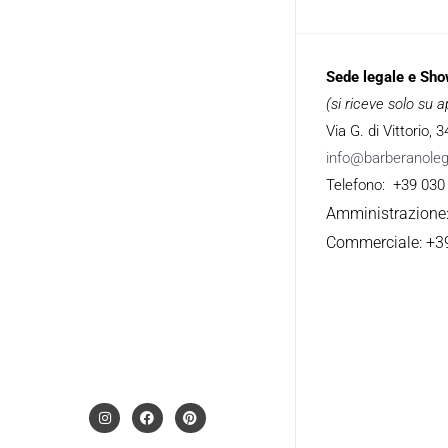
Sede legale e Sh
(si riceve solo su
Via G. di Vittorio,
info@barberanole
Telefono: +39 030
Amministrazione
Commerciale: +3
I
F
P
n
a
i
s
c
n