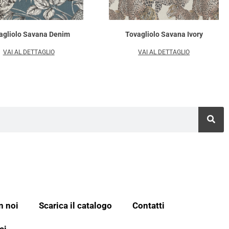
agliolo Savana Denim
Tovagliolo Savana Ivory
VAI AL DETTAGLIO
VAI AL DETTAGLIO
n noi
Scarica il catalogo
Contatti
ci