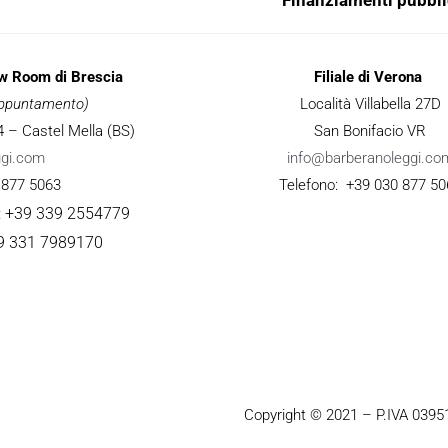
ow Room di Brescia
Filiale di Verona
 appuntamento)
Località Villabella 27D
 34 – Castel Mella (BS)
San Bonifacio VR
ggi.com
info@barberanoleggi.co
 877 5063
Telefono: +39 030 877 50
: +39 339 2554779
9 331 7989170
Copyright © 2021 – P.IVA 039