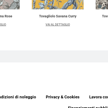
ana Rose
Tovagliolo Savana Curry
Tov
AGLIO
VAI AL DETTAGLIO
dizioni di noleggio
Privacy & Cookies
Lavora co
Finanziamenti pubbli