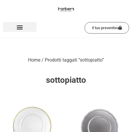
Vai
al
contenuto
Il tuo preventivo
Home
/ Prodotti taggati “sottopiatto”
sottopiatto