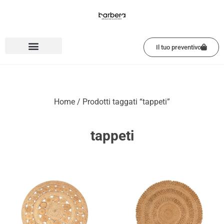
Vai
al
contenuto
Il tuo preventivo
Home
/ Prodotti taggati “tappeti”
tappeti