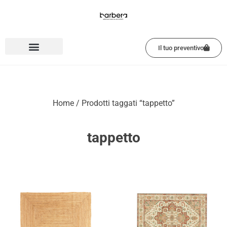
Vai
al
contenuto
Il tuo preventivo
Home
/ Prodotti taggati “tappetto”
tappetto