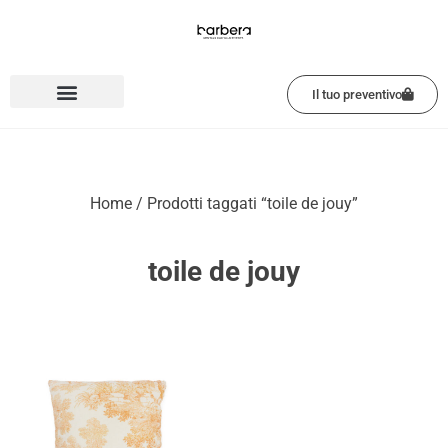
Vai
al
contenuto
Il tuo preventivo
Home
/ Prodotti taggati “toile de jouy”
toile de jouy