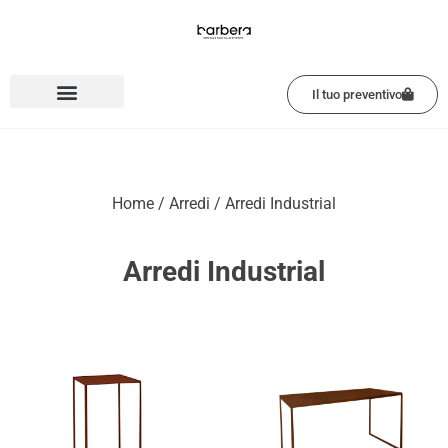
Vai
al
contenuto
Il tuo preventivo
Home
/
Arredi
/ Arredi Industrial
Arredi Industrial