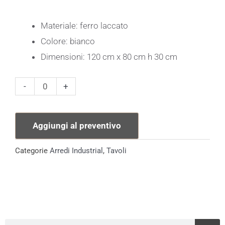
Materiale: ferro laccato
Colore: bianco
Dimensioni: 120 cm x 80 cm h 30 cm
Tavolino
-
+
Industrial
Lounge
Aggiungi al preventivo
quantità
Categorie
Arredi Industrial
,
Tavoli