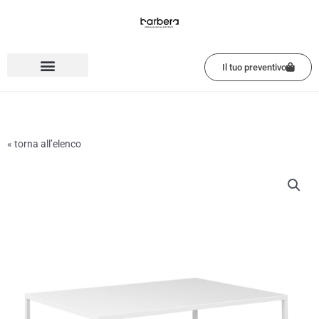
Vai
al
contenuto
Il tuo preventivo
« torna all’elenco