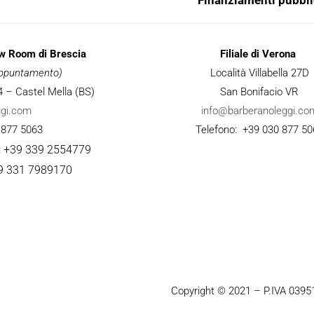
ow Room di Brescia
Filiale di Verona
 appuntamento)
Località Villabella 27D
 34 – Castel Mella (BS)
San Bonifacio VR
ggi.com
info@barberanoleggi.co
 877 5063
Telefono: +39 030 877 50
: +39 339 2554779
9 331 7989170
Copyright © 2021 – P.IVA 039