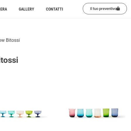
Il tuo preventivo
BERA
GALLERY
CONTATTI
ow Bitossi
tossi