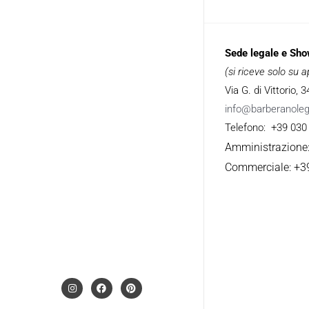
Sede legale e Sh
(si riceve solo su
Via G. di Vittorio,
info@barberanole
Telefono: +39 030
Amministrazione
Commerciale: +3
I
F
P
n
a
i
s
c
n