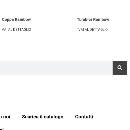
Coppa Rainbow
Tumbler Rainbow
VAI AL DETTAGLIO
VAI AL DETTAGLIO
n noi
Scarica il catalogo
Contatti
ci