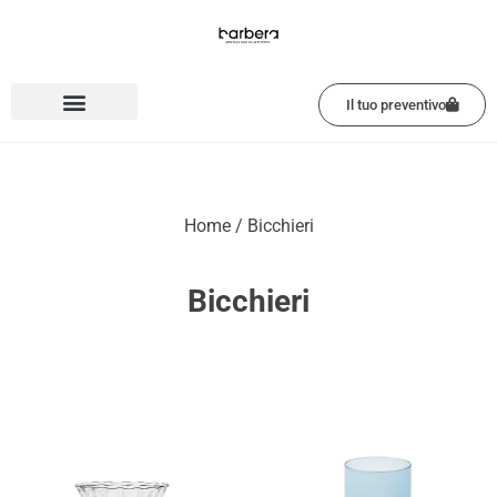
Vai
al
contenuto
Il tuo preventivo
Home
/ Bicchieri
Bicchieri