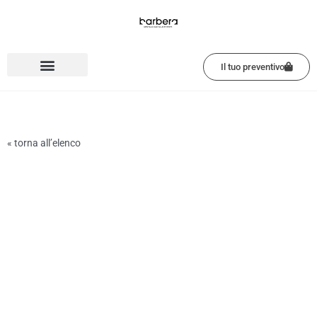
Vai
al
contenuto
Il tuo preventivo
« torna all’elenco