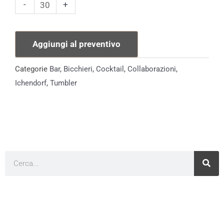
Cha
-
+
No
You
Aggiungi al preventivo
Ichendorf
quantità
Categorie
Bar
,
Bicchieri
,
Cocktail
,
Collaborazioni
,
Ichendorf
,
Tumbler
Cerca