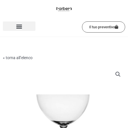
Vai
al
contenuto
Il tuo preventivo
« torna all’elenco