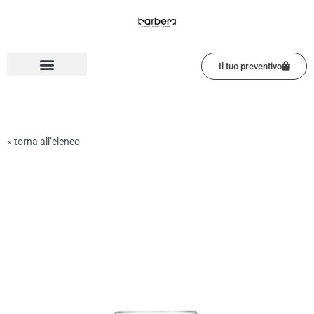
Vai
al
contenuto
Il tuo preventivo
« torna all’elenco