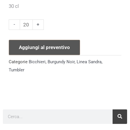
30 cl
Tumbler
-
+
Linea
Tritan
Aggiungi al preventivo
quantità
Categorie
Bicchieri
,
Burgundy Noir
,
Linea Sandra
,
Tumbler
Cerca