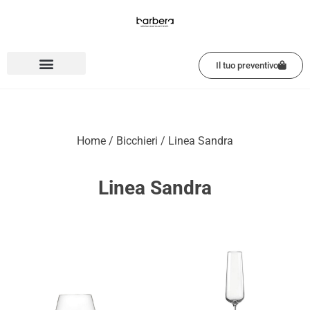
Vai
al
contenuto
Il tuo preventivo
Home
/
Bicchieri
/ Linea Sandra
Linea Sandra