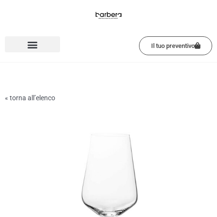
Vai
al
contenuto
Il tuo preventivo
« torna all’elenco