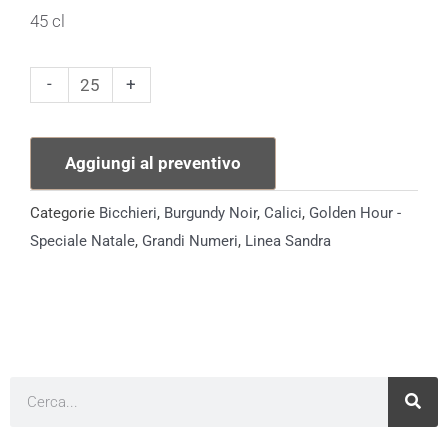
45 cl
Calice
-
+
45
cl
Aggiungi al preventivo
Linea
Sandra
Categorie
Bicchieri
,
Burgundy Noir
,
Calici
,
Golden Hour -
quantità
Speciale Natale
,
Grandi Numeri
,
Linea Sandra
Cerca