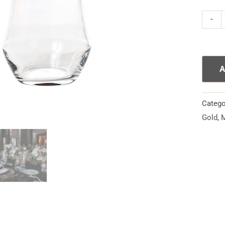
Tumbl
-
Sabin
quanti
A
Catego
Gold
,