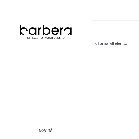
Vai
al
contenuto
« torna all’elenco
NOVITÀ