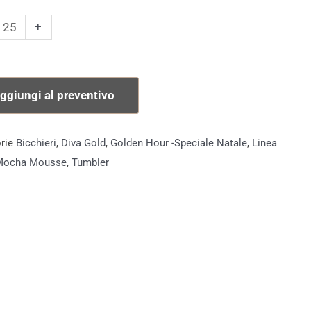
er
+
a
tà
ggiungi al preventivo
rie
Bicchieri
,
Diva Gold
,
Golden Hour -Speciale Natale
,
Linea
Mocha Mousse
,
Tumbler