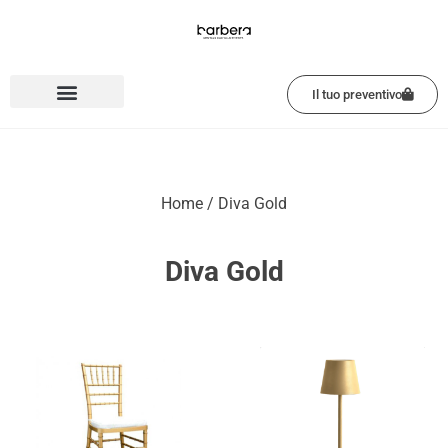
Vai
al
contenuto
Il tuo preventivo
Home
/ Diva Gold
Diva Gold