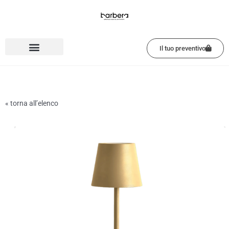
Vai
al
contenuto
Il tuo preventivo
« torna all’elenco