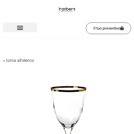
Vai
al
contenuto
Il tuo preventivo
« torna all’elenco