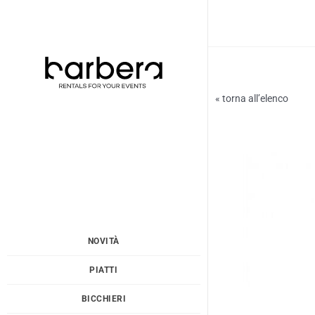
Vai
al
contenuto
« torna all’elenco
NOVITÀ
PIATTI
BICCHIERI