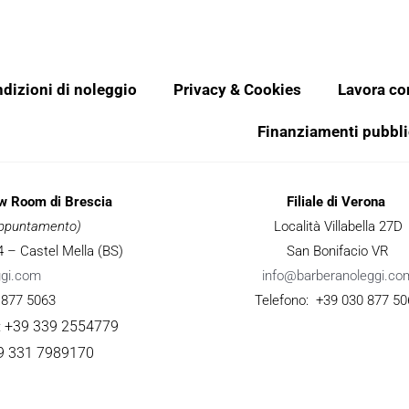
dizioni di noleggio
Privacy & Cookies
Lavora co
Finanziamenti pubbli
ow Room di Brescia
Filiale di Verona
 appuntamento)
Località Villabella 27D
 34 – Castel Mella (BS)
San Bonifacio VR
ggi.com
info@barberanoleggi.co
 877 5063
Telefono: +39 030 877 50
: +39 339 2554779
9 331 7989170