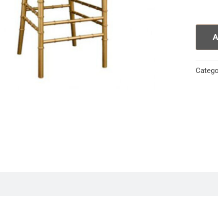
Chiava
Oro
quanti
A
Catego