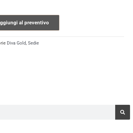
rina
tà
ggiungi al preventivo
rie
Diva Gold
,
Sedie