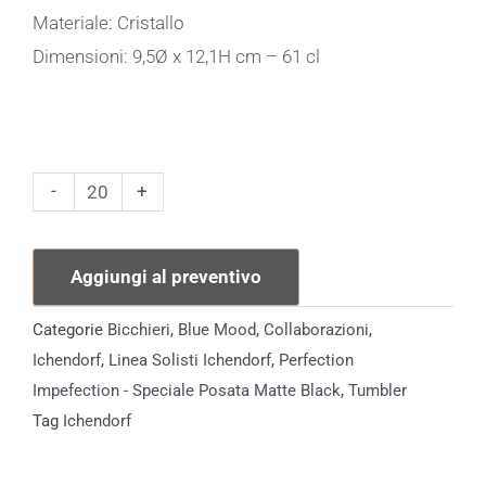
Materiale: Cristallo
Dimensioni: 9,5Ø x 12,1H cm – 61 cl
Tumbler
-
+
Merlot
Solisti
Aggiungi al preventivo
quantità
Categorie
Bicchieri
,
Blue Mood
,
Collaborazioni
,
Ichendorf
,
Linea Solisti Ichendorf
,
Perfection
Impefection - Speciale Posata Matte Black
,
Tumbler
Tag
Ichendorf