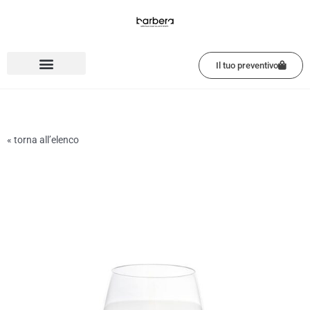
Vai
al
contenuto
Il tuo preventivo
« torna all’elenco