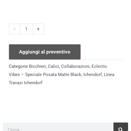
Calice
-
+
Lilla
Ottanio
Aggiungi al preventivo
quantità
Categorie
Bicchieri
,
Calici
,
Collaborazioni
,
Eclectic
Vibes – Speciale Posata Matte Black
,
Ichendorf
,
Linea
Travasi Ichendorf
Cerca