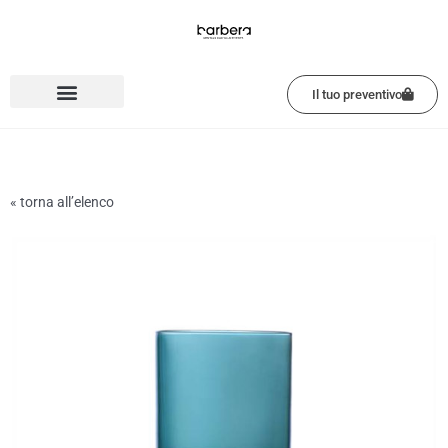
Vai
al
contenuto
Il tuo preventivo
« torna all’elenco