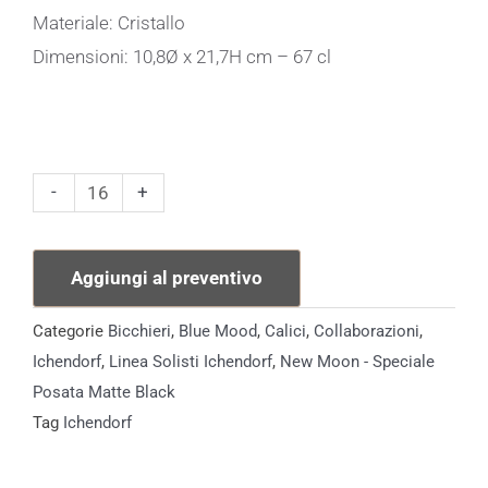
Materiale: Cristallo
Dimensioni: 10,8Ø x 21,7H cm – 67 cl
Solisti
-
+
Chardonnay
Ichendorf
Aggiungi al preventivo
quantità
Categorie
Bicchieri
,
Blue Mood
,
Calici
,
Collaborazioni
,
Ichendorf
,
Linea Solisti Ichendorf
,
New Moon - Speciale
Posata Matte Black
Tag
Ichendorf