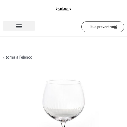
Vai
al
contenuto
Il tuo preventivo
« torna all’elenco