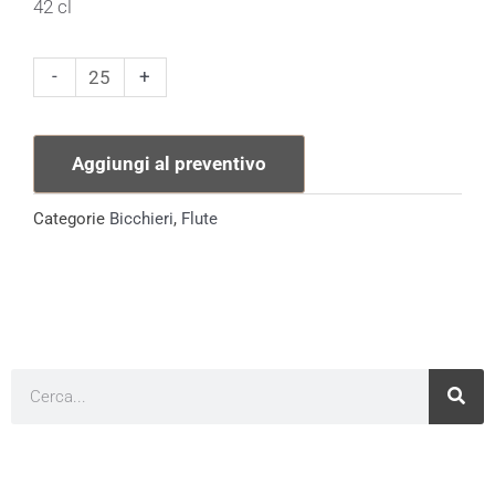
42 cl
Flute
-
+
Franciacorta
42
Aggiungi al preventivo
cl
quantità
Categorie
Bicchieri
,
Flute
Cerca