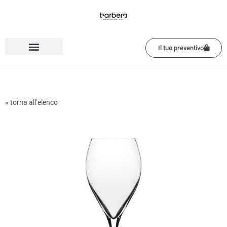
Vai
al
contenuto
Il tuo preventivo
« torna all’elenco