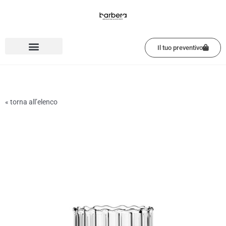
Vai
al
contenuto
Il tuo preventivo
« torna all’elenco