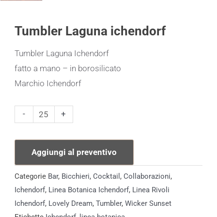
Tumbler Laguna ichendorf
Tumbler Laguna Ichendorf
fatto a mano – in borosilicato
Marchio Ichendorf
Tumbler
-
+
Laguna
ichendorf
Aggiungi al preventivo
quantità
Categorie
Bar
,
Bicchieri
,
Cocktail
,
Collaborazioni
,
Ichendorf
,
Linea Botanica Ichendorf
,
Linea Rivoli
Ichendorf
,
Lovely Dream​
,
Tumbler
,
Wicker Sunset​
Etichette
Ichendorf
,
linea botanica