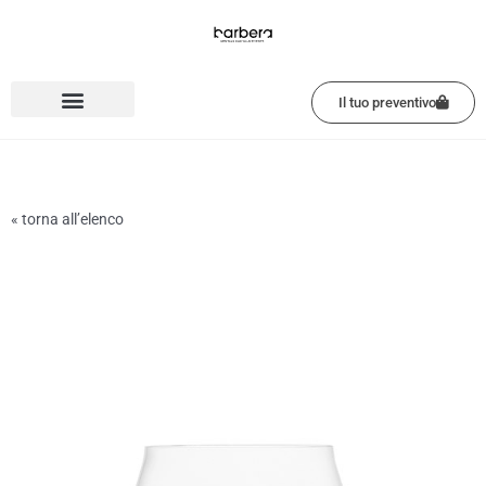
Vai
al
contenuto
Il tuo preventivo
« torna all’elenco