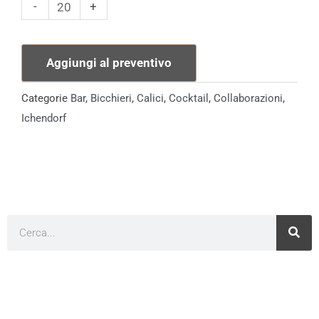
Naviglio
-
+
Calice
Ichendorf
Aggiungi al preventivo
quantità
Categorie
Bar
,
Bicchieri
,
Calici
,
Cocktail
,
Collaborazioni
,
Ichendorf
Cerca