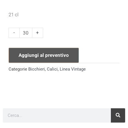
21 cl
Calice
-
+
21
cl
Aggiungi al preventivo
Linea
Melodia
Categorie
Bicchieri
,
Calici
,
Linea Vintage
quantità
Cerca