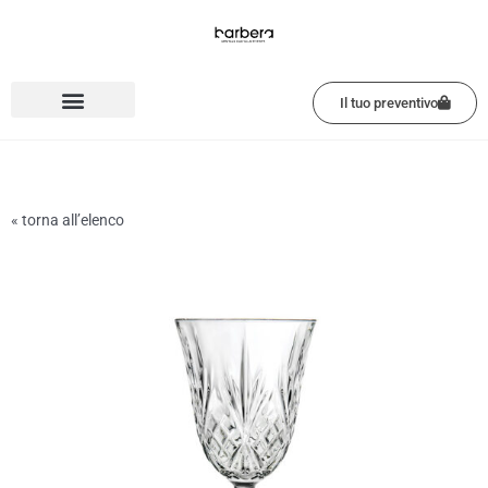
Vai
al
contenuto
Il tuo preventivo
« torna all’elenco