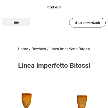
Vai
al
contenuto
Il tuo preventivo
Home
/
Bicchieri
/ Linea Imperfetto Bitossi
Linea Imperfetto Bitossi