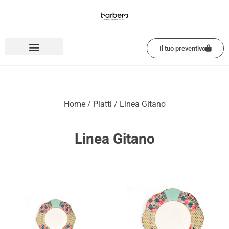
Vai
al
contenuto
Il tuo preventivo
Home
/
Piatti
/ Linea Gitano
Linea Gitano