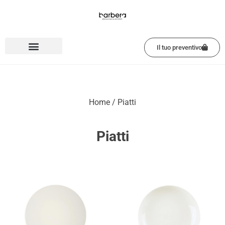
Vai
al
contenuto
Il tuo preventivo
Home
/ Piatti
Piatti
Pagina
Pagina