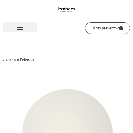
Vai
al
contenuto
Il tuo preventivo
« torna all’elenco