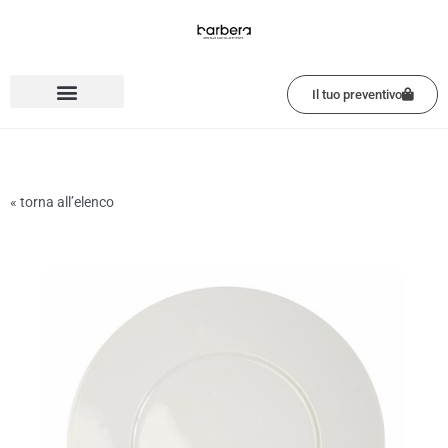
Vai
al
contenuto
Il tuo preventivo
« torna all’elenco