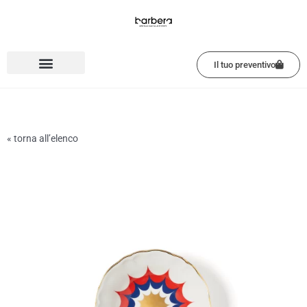
Vai
al
contenuto
Il tuo preventivo
« torna all’elenco