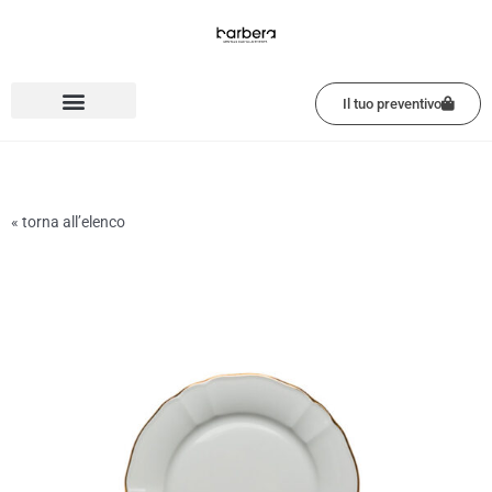
Vai
al
contenuto
Il tuo preventivo
« torna all’elenco