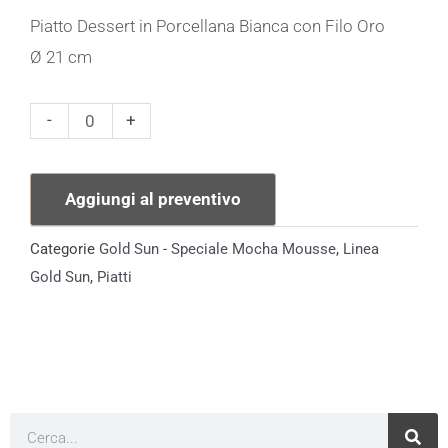
Piatto Dessert in Porcellana Bianca con Filo Oro
Ø 21 cm
Piatto
-
+
Dessert
Linea
Aggiungi al preventivo
Gold
Sun
Categorie
Gold Sun - Speciale Mocha Mousse
,
Linea
Filo
Gold Sun
,
Piatti
Oro
quantità
Cerca