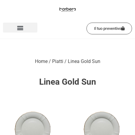
Vai
al
contenuto
Il tuo preventivo
Home
/
Piatti
/ Linea Gold Sun
Linea Gold Sun