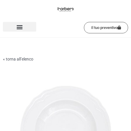
Vai
al
contenuto
Il tuo preventivo
« torna all’elenco