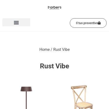
Vai
al
contenuto
Il tuo preventivo
Home
/ Rust Vibe
Rust Vibe