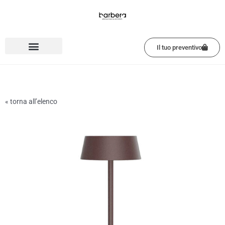
Vai
al
contenuto
Il tuo preventivo
« torna all’elenco