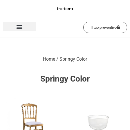
Vai
al
contenuto
Il tuo preventivo
Home
/ Springy Color​
Springy Color​