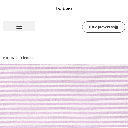
Vai
al
contenuto
Il tuo preventivo
« torna all’elenco