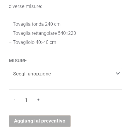
diverse misure:
– Tovaglia tonda 240 cm
– Tovaglia rettangolare 540×220
– Tovagliolo 40×40 cm
Tovaglia
MISURE
Riga
Lilla
quantità
-
+
Aggiungi al preventivo