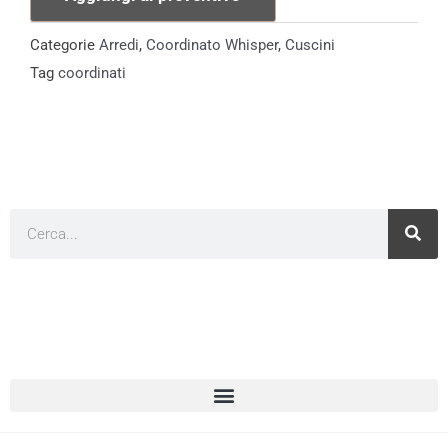
Frange
Fucsia
Categorie
Arredi
,
Coordinato Whisper
,
Cuscini
quantità
Tag
coordinati
Cerca