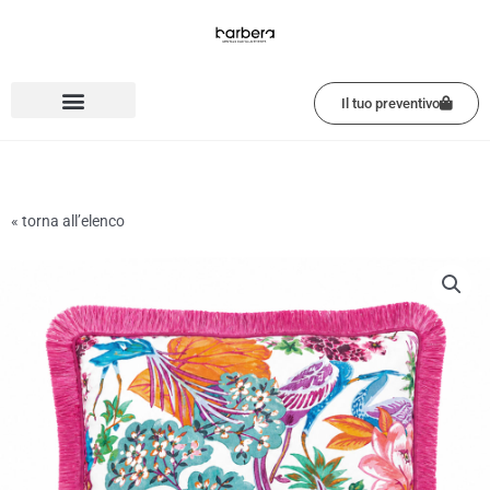
Vai
al
contenuto
Il tuo preventivo
« torna all’elenco