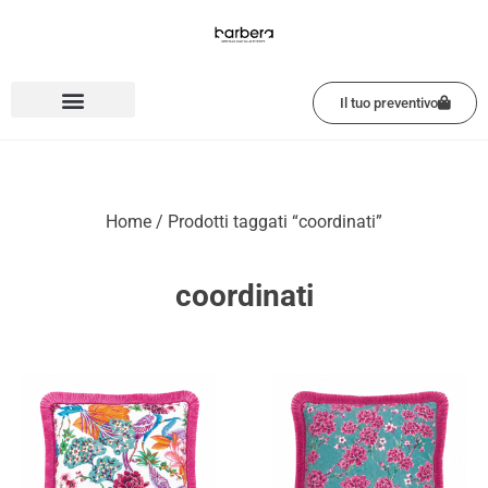
Vai
al
contenuto
Il tuo preventivo
Home
/ Prodotti taggati “coordinati”
coordinati