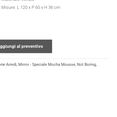
Misure: L 120 x P 60 x H 36 cm
ggiungi al preventivo
rie
Arredi
,
Mirror - Speciale Mocha Mousse
,
Not Boring
,