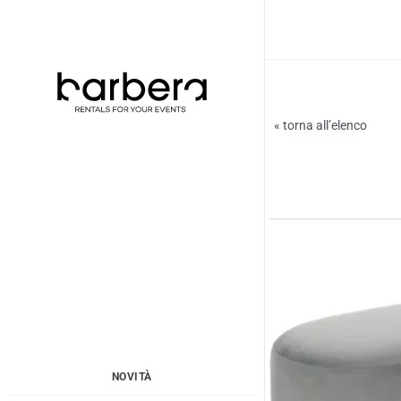
Vai
al
contenuto
« torna all’elenco
NOVITÀ