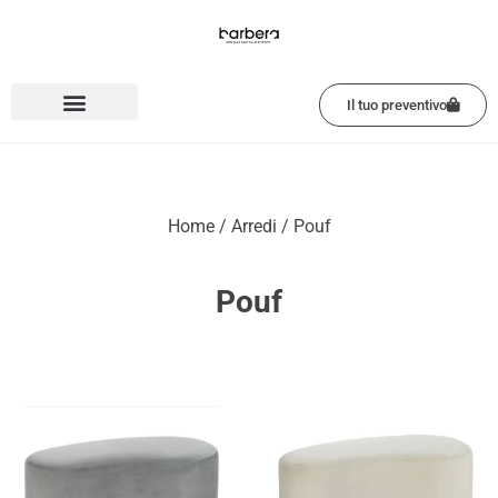
Vai
al
contenuto
Il tuo preventivo
Home
/
Arredi
/ Pouf
Pouf