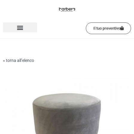
Vai
al
contenuto
Il tuo preventivo
« torna all’elenco