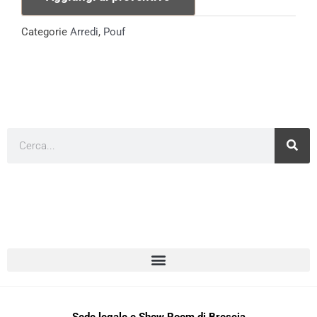
Bicolore
quantità
Categorie
Arredi
,
Pouf
Cerca
Sede legale e Show Room di Brescia