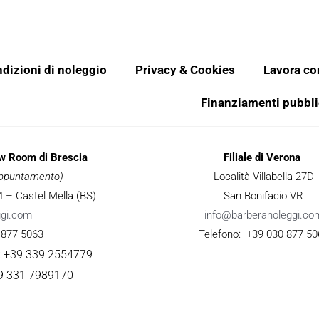
dizioni di noleggio
Privacy & Cookies
Lavora co
Finanziamenti pubbli
ow Room di Brescia
Filiale di Verona
 appuntamento)
Località Villabella 27D
 34 – Castel Mella (BS)
San Bonifacio VR
ggi.com
info@barberanoleggi.co
 877 5063
Telefono: +39 030 877 50
: +39 339 2554779
9 331 7989170