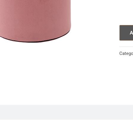
A
Catego